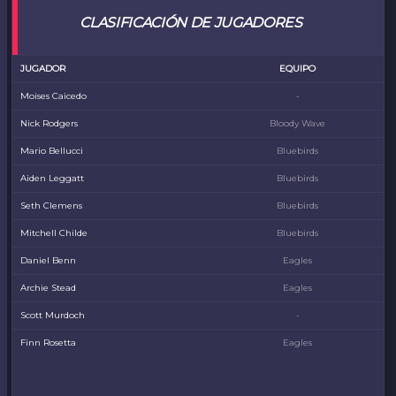
CLASIFICACIÓN DE JUGADORES
JUGADOR
EQUIPO
Moises Caicedo
-
Nick Rodgers
Bloody Wave
Mario Bellucci
Bluebirds
Aiden Leggatt
Bluebirds
Seth Clemens
Bluebirds
Mitchell Childe
Bluebirds
Daniel Benn
Eagles
Archie Stead
Eagles
Scott Murdoch
-
Finn Rosetta
Eagles