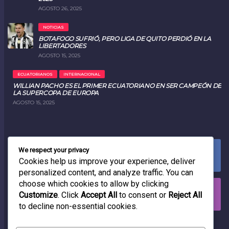
AGOSTO 26, 2025
NOTICIAS
BOTAFOGO SUFRIÓ, PERO LIGA DE QUITO PERDIÓ EN LA
LIBERTADORES
AGOSTO 15, 2025
ECUATORIANOS
INTERNACIONAL
WILLIAN PACHO ES EL PRIMER ECUATORIANO EN SER CAMPEÓN DE
LA SUPERCOPA DE EUROPA
AGOSTO 15, 2025
We respect your privacy
FACEBOOK
0
LIKES
Cookies help us improve your experience, deliver
personalized content, and analyze traffic. You can
choose which cookies to allow by clicking
INSTAGRAM
Customize
. Click
Accept All
to consent or
Reject All
0
FOLLOWERS
to decline non-essential cookies.