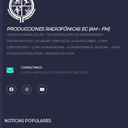
PRODUCCIONES RADIOFÓNICAS EC (AM – FM)
UN MEDIO RADIAL EN AM – FM ESPECIALISTAS EN TRANSMISIONES
DEPORTIVAS EN EL ECUADOR TORNEOS DE LA LIGA ECUABET – COPA
LIBERTADORSS – COPA SUDAMERICANA – ELIMINATORIAS AL MUNDIAL – COPA
ECUADOR ENTRE OTROS – PARTIDOS EN VIVOS
CONTACTANOS
GRENCIA@PRODUCCIONESRADIOFONICAS.EC
NOTICIAS POPULARES