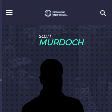
7
SCOTT
MURDOCH
S.EC