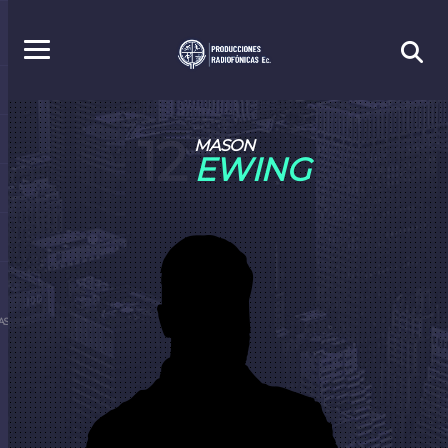
12
MASON
EWING
S.EC