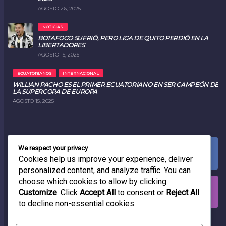
AGOSTO 26, 2025
NOTICIAS
BOTAFOGO SUFRIÓ, PERO LIGA DE QUITO PERDIÓ EN LA
LIBERTADORES
AGOSTO 15, 2025
ECUATORIANOS
INTERNACIONAL
WILLIAN PACHO ES EL PRIMER ECUATORIANO EN SER CAMPEÓN DE
LA SUPERCOPA DE EUROPA
AGOSTO 15, 2025
We respect your privacy
FACEBOOK
0
LIKES
Cookies help us improve your experience, deliver
personalized content, and analyze traffic. You can
choose which cookies to allow by clicking
INSTAGRAM
Customize
. Click
Accept All
to consent or
Reject All
0
FOLLOWERS
to decline non-essential cookies.