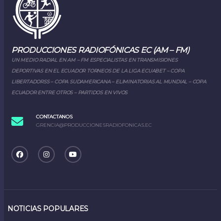
PRODUCCIONES RADIOFÓNICAS EC (AM – FM)
UN MEDIO RADIAL EN AM – FM ESPECIALISTAS EN TRANSMISIONES
DEPORTIVAS EN EL ECUADOR TORNEOS DE LA LIGA ECUABET – COPA
LIBERTADORSS – COPA SUDAMERICANA – ELIMINATORIAS AL MUNDIAL – COPA
ECUADOR ENTRE OTROS – PARTIDOS EN VIVOS
CONTACTANOS
GRENCIA@PRODUCCIONESRADIOFONICAS.EC
NOTICIAS POPULARES