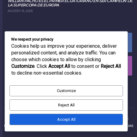
WILLIAN PACHO ES EL PRIMER ECUATORIANO EN SER CAMPEÓN DE
LA SUPERCOPA DE EUROPA
AGOSTO 15, 2025
We respect your privacy
FACEBOOK
0
LIKES
Cookies help us improve your experience, deliver
personalized content, and analyze traffic. You can
choose which cookies to allow by clicking
INSTAGRAM
Customize
. Click
Accept All
to consent or
Reject All
0
FOLLOWERS
to decline non-essential cookies.
RADIO
Customize
Reject All
PRODUCCIONES RADIOFÓNICAS
2025 | TODOS LOS DERECHOS RESERVADOS
Accept All
INICIO
PRODUCCIONES RADIOFÓNICAS EC
CONTACTANOS
NOTICIAS