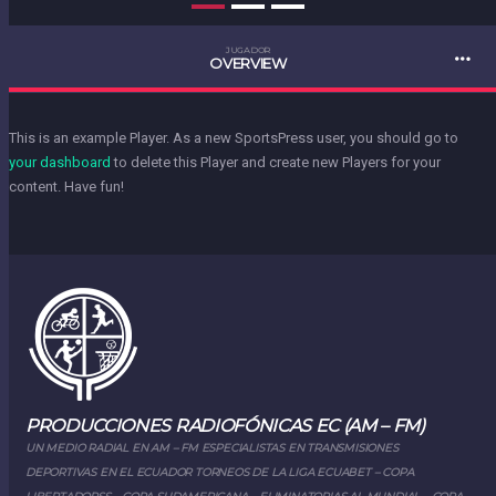
JUGADOR
OVERVIEW
This is an example Player. As a new SportsPress user, you should go to
your dashboard
to delete this Player and create new Players for your
content. Have fun!
PRODUCCIONES RADIOFÓNICAS EC (AM – FM)
UN MEDIO RADIAL EN AM – FM ESPECIALISTAS EN TRANSMISIONES
DEPORTIVAS EN EL ECUADOR TORNEOS DE LA LIGA ECUABET – COPA