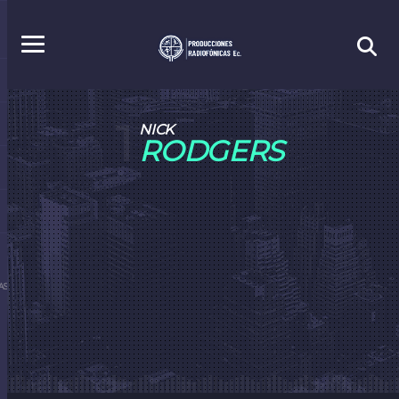
1
NICK
RODGERS
S.EC