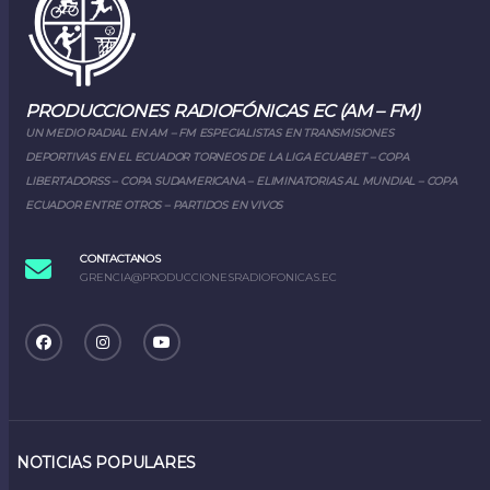
PRODUCCIONES RADIOFÓNICAS EC (AM – FM)
UN MEDIO RADIAL EN AM – FM ESPECIALISTAS EN TRANSMISIONES
DEPORTIVAS EN EL ECUADOR TORNEOS DE LA LIGA ECUABET – COPA
LIBERTADORSS – COPA SUDAMERICANA – ELIMINATORIAS AL MUNDIAL – COPA
ECUADOR ENTRE OTROS – PARTIDOS EN VIVOS
CONTACTANOS
GRENCIA@PRODUCCIONESRADIOFONICAS.EC
NOTICIAS POPULARES