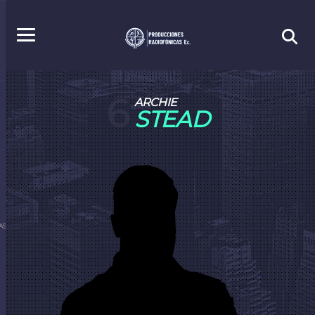
6
ARCHIE
STEAD
S.EC