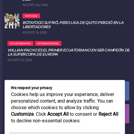
AGOSTO 26, 2025
NOTICIAS
BOTAFOGO SUFRIÓ, PERO LIGA DE QUITO PERDIÓ EN LA
LIBERTADORES
AGOSTO 15, 2025
ECUATORIANOS
INTERNACIONAL
WILLIAN PACHO ES EL PRIMER ECUATORIANO EN SER CAMPEÓN DE
LA SUPERCOPA DE EUROPA
AGOSTO 15, 2025
We respect your privacy
FACEBOOK
0
LIKES
Cookies help us improve your experience, deliver
personalized content, and analyze traffic. You can
choose which cookies to allow by clicking
INSTAGRAM
Customize
. Click
Accept All
to consent or
Reject All
0
FOLLOWERS
to decline non-essential cookies.