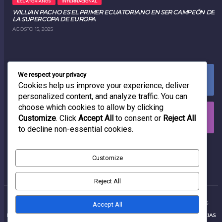
ECUATORIANOS
INTERNACIONAL
WILLIAN PACHO ES EL PRIMER ECUATORIANO EN SER CAMPEÓN DE
LA SUPERCOPA DE EUROPA
AGOSTO 15, 2025
We respect your privacy
FACEBOOK
0
LIKES
Cookies help us improve your experience, deliver
personalized content, and analyze traffic. You can
choose which cookies to allow by clicking
INSTAGRAM
Customize
. Click
Accept All
to consent or
Reject All
0
FOLLOWERS
to decline non-essential cookies.
RADIO
Customize
Reject All
PRODUCCIONES RADIOFÓNICAS
2025 | TODOS LOS DERECHOS RESERVADOS
Accept All
INICIO
PRODUCCIONES RADIOFÓNICAS EC
CONTACTANOS
NOTICIAS