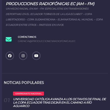
PRODUCCIONES RADIOFÓNICAS EC (AM – FM)
UN MEDIO RADIAL EN AM – FM ESPECIALISTAS EN TRANSMISIONES
DEPORTIVAS EN EL ECUADOR TORNEOS DE LA LIGA ECUABET – COPA
LIBERTADORSS – COPA SUDAMERICANA – ELIMINATORIAS AL MUNDIAL – COPA
ECUADOR ENTRE OTROS – PARTIDOS EN VIVOS
CONTACTANOS
GRENCIA@PRODUCCIONESRADIOFONICAS.EC
NOTICIAS POPULARES
CAMPEONATO NACIONAL
UNIVERSIDAD CATÓLICA AVANZA A LOS OCTAVOS DE FINAL DE
LA COPA ECUADOR TRAS DEJAR EN EL CAMINO A RÍO
AGUARICO