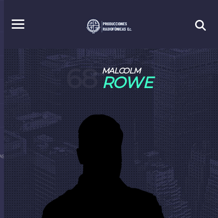
68
MALCOLM
ROWE
S.EC