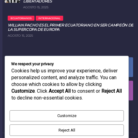
LIBERTADORES
AGOSTO 15, 2025
ECUATORIANOS
INTERNACIONAL
WILLIAN PACHO ES EL PRIMER ECUATORIANO EN SER CAMPEÓN DE
LA SUPERCOPA DE EUROPA
AGOSTO 15, 2025
We respect your privacy
FACEBOOK
0
LIKES
Cookies help us improve your experience, deliver
personalized content, and analyze traffic. You can
choose which cookies to allow by clicking
INSTAGRAM
Customize
. Click
Accept All
to consent or
Reject All
0
FOLLOWERS
to decline non-essential cookies.
RADIO
Customize
Reject All