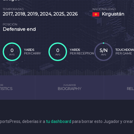
TEMPORADAS
NACIONALIDAD
2017, 2018, 2019, 2024, 2025, 2026
Kirguistán
POSICIÓN
Defensive end
0
0
S/N
YARDS
YARDS
TOUCHDOW
PER CARRY
PER RECEPTION
PER GAME
AVG
AVG
AVG
OR
JUGADOR
ISTICS
BIOGRAPHY
RE
ortsPress, deberías ir a
tu dashboard
para borrar esto Jugador y crear 