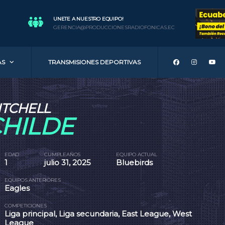
UNETE A NUESTRO EQUIPO!
GERENCIA@PRODUCCIONESRADIOFONICAS.EC
AS
TRANSMISIONES DEPORTIVAS
ITCHELL
HILDE
EDAD
CUMPLEAÑOS
EQUIPO ACTUAL
1
julio 31, 2025
Bluebirds
EQUIPOS ANTERIORES
Eagles
COMPETICIONES
Liga principal, Liga secundaria, East League, West
League