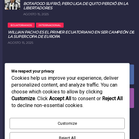
BOTAFOGO SUFRIÓ, PERO LIGA DE QUITO PERDIÓ EN LA
LIBERTADORES
AGOSTO 15, 2025
ECUATORIANOS
INTERNACIONAL
WILLIAN PACHO ES EL PRIMER ECUATORIANO EN SER CAMPEÓN DE
LA SUPERCOPA DE EUROPA
AGOSTO 15, 2025
We respect your privacy
FACEBOOK
0
LIKES
Cookies help us improve your experience, deliver
personalized content, and analyze traffic. You can
choose which cookies to allow by clicking
INSTAGRAM
Customize
. Click
Accept All
to consent or
Reject All
0
FOLLOWERS
to decline non-essential cookies.
RADIO
Customize
Reject All