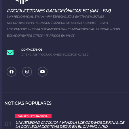
PRODUCCIONES RADIOFÓNICAS EC (AM – FM)
UN MEDIO RADIAL EN AM – FM ESPECIALISTAS EN TRANSMISIONES
DEPORTIVAS EN EL ECUADOR TORNEOS DE LA LIGA ECUABET – COPA
LIBERTADORSS – COPA SUDAMERICANA – ELIMINATORIAS AL MUNDIAL – COPA
ECUADOR ENTRE OTROS – PARTIDOS EN VIVOS
CONTACTANOS
GRENCIA@PRODUCCIONESRADIOFONICAS.EC
NOTICIAS POPULARES
CAMPEONATO NACIONAL
UNIVERSIDAD CATÓLICA AVANZA A LOS OCTAVOS DE FINAL DE
LA COPA ECUADOR TRAS DEJAR EN EL CAMINO A RÍO