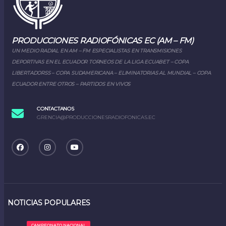
PRODUCCIONES RADIOFÓNICAS EC (AM – FM)
UN MEDIO RADIAL EN AM – FM ESPECIALISTAS EN TRANSMISIONES
DEPORTIVAS EN EL ECUADOR TORNEOS DE LA LIGA ECUABET – COPA
LIBERTADORSS – COPA SUDAMERICANA – ELIMINATORIAS AL MUNDIAL – COPA
ECUADOR ENTRE OTROS – PARTIDOS EN VIVOS
CONTACTANOS
GRENCIA@PRODUCCIONESRADIOFONICAS.EC
NOTICIAS POPULARES
CAMPEONATO NACIONAL