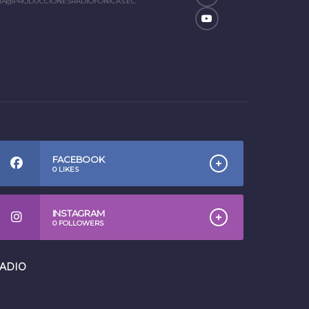
IA@PRODUCCIONESRADIOFONICAS.EC
FACEBOOK
0
LIKES
INSTAGRAM
0
FOLLOWERS
ADIO