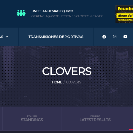
UNETE A NUESTRO EQUIPO!
GERENCIA@PRODUCCIONESRADIOFONICAS.EC
AS
TRANSMISIONES DEPORTIVAS
CLOVERS
HOME
CLOVERS
EQUIPO
EQUIPO
STANDINGS
LATEST RESULTS