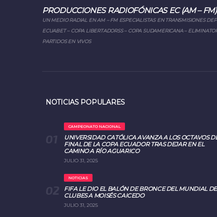
PRODUCCIONES RADIOFÓNICAS EC (AM – FM)
UN MEDIO RADIAL EN AM – FM ESPECIALISTAS EN TRANSMISIONES DE
ECUABET – COPA LIBERTADORSS – COPA SUDAMERICANA – ELIMINATOR
PARTIDOS EN VIVOS
NOTICIAS POPULARES
CAMPEONATO NACIONAL
UNIVERSIDAD CATÓLICA AVANZA A LOS OCTAVOS D
FINAL DE LA COPA ECUADOR TRAS DEJAR EN EL
CAMINO A RÍO AGUARICO
JULIO 31, 2025
NOTICIAS
FIFA LE DIO EL BALÓN DE BRONCE DEL MUNDIAL DE
CLUBES A MOISÉS CAICEDO
JULIO 31, 2025