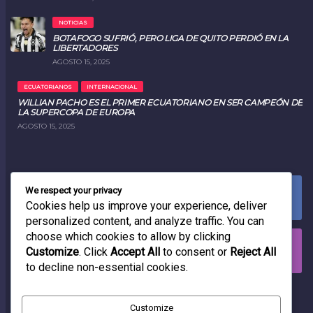
NOTICIAS
BOTAFOGO SUFRIÓ, PERO LIGA DE QUITO PERDIÓ EN LA
LIBERTADORES
AGOSTO 15, 2025
ECUATORIANOS
INTERNACIONAL
WILLIAN PACHO ES EL PRIMER ECUATORIANO EN SER CAMPEÓN DE
LA SUPERCOPA DE EUROPA
AGOSTO 15, 2025
We respect your privacy
FACEBOOK
0
LIKES
Cookies help us improve your experience, deliver
personalized content, and analyze traffic. You can
choose which cookies to allow by clicking
INSTAGRAM
Customize
. Click
Accept All
to consent or
Reject All
0
FOLLOWERS
to decline non-essential cookies.
RADIO
Customize