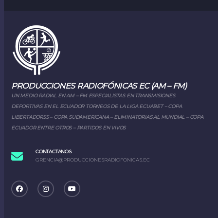
PRODUCCIONES RADIOFÓNICAS EC (AM – FM)
UN MEDIO RADIAL EN AM – FM ESPECIALISTAS EN TRANSMISIONES
DEPORTIVAS EN EL ECUADOR TORNEOS DE LA LIGA ECUABET – COPA
LIBERTADORSS – COPA SUDAMERICANA – ELIMINATORIAS AL MUNDIAL – COPA
ECUADOR ENTRE OTROS – PARTIDOS EN VIVOS
CONTACTANOS
GRENCIA@PRODUCCIONESRADIOFONICAS.EC