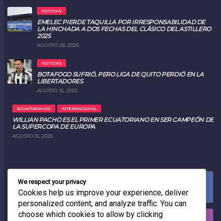
NOTICIAS
EMELEC PIERDE TAQUILLA POR IRRESPONSABILIDAD DE
LA HINCHADA A DOS FECHAS DEL CLÁSICO DEL ASTILLERO
2025
AGOSTO 26, 2025
NOTICIAS
BOTAFOGO SUFRIÓ, PERO LIGA DE QUITO PERDIÓ EN LA
LIBERTADORES
AGOSTO 15, 2025
ECUATORIANOS
INTERNACIONAL
WILLIAN PACHO ES EL PRIMER ECUATORIANO EN SER CAMPEÓN DE
LA SUPERCOPA DE EUROPA
AGOSTO 15, 2025
We respect your privacy
FACEBOOK
0
LIKES
Cookies help us improve your experience, deliver
personalized content, and analyze traffic. You can
choose which cookies to allow by clicking