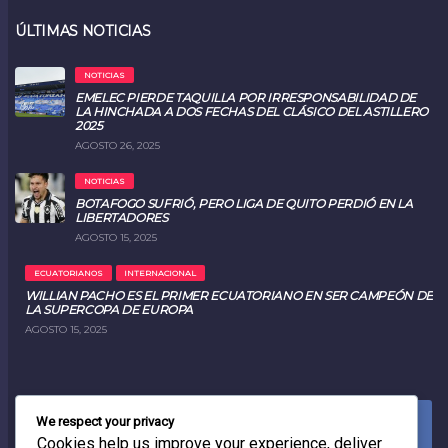
ÚLTIMAS NOTICIAS
NOTICIAS
EMELEC PIERDE TAQUILLA POR IRRESPONSABILIDAD DE
LA HINCHADA A DOS FECHAS DEL CLÁSICO DEL ASTILLERO
2025
AGOSTO 26, 2025
NOTICIAS
BOTAFOGO SUFRIÓ, PERO LIGA DE QUITO PERDIÓ EN LA
LIBERTADORES
AGOSTO 15, 2025
ECUATORIANOS
INTERNACIONAL
WILLIAN PACHO ES EL PRIMER ECUATORIANO EN SER CAMPEÓN DE
LA SUPERCOPA DE EUROPA
AGOSTO 15, 2025
We respect your privacy
FACEBOOK
0
LIKES
Cookies help us improve your experience, deliver