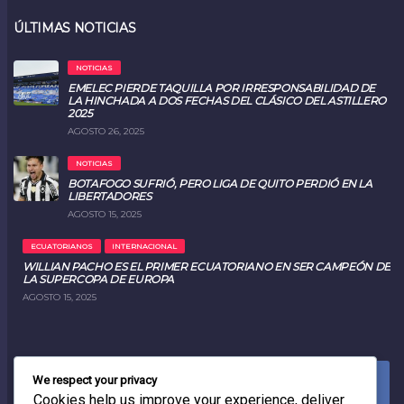
ÚLTIMAS NOTICIAS
NOTICIAS
EMELEC PIERDE TAQUILLA POR IRRESPONSABILIDAD DE
LA HINCHADA A DOS FECHAS DEL CLÁSICO DEL ASTILLERO
2025
AGOSTO 26, 2025
NOTICIAS
BOTAFOGO SUFRIÓ, PERO LIGA DE QUITO PERDIÓ EN LA
LIBERTADORES
AGOSTO 15, 2025
ECUATORIANOS
INTERNACIONAL
WILLIAN PACHO ES EL PRIMER ECUATORIANO EN SER CAMPEÓN DE
LA SUPERCOPA DE EUROPA
AGOSTO 15, 2025
We respect your privacy
FACEBOOK
0
LIKES
Cookies help us improve your experience, deliver