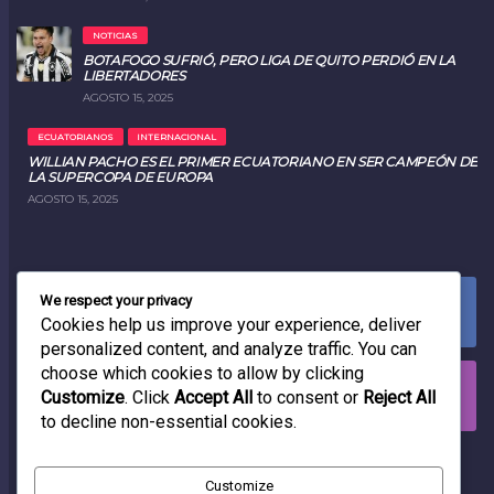
NOTICIAS
BOTAFOGO SUFRIÓ, PERO LIGA DE QUITO PERDIÓ EN LA
LIBERTADORES
AGOSTO 15, 2025
ECUATORIANOS
INTERNACIONAL
WILLIAN PACHO ES EL PRIMER ECUATORIANO EN SER CAMPEÓN DE
LA SUPERCOPA DE EUROPA
AGOSTO 15, 2025
We respect your privacy
FACEBOOK
0
LIKES
Cookies help us improve your experience, deliver
personalized content, and analyze traffic. You can
choose which cookies to allow by clicking
INSTAGRAM
Customize
. Click
Accept All
to consent or
Reject All
0
FOLLOWERS
to decline non-essential cookies.
RADIO
Customize