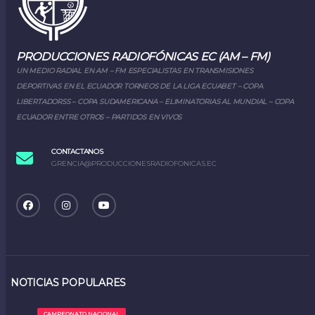
PRODUCCIONES RADIOFÓNICAS EC (AM – FM)
UN MEDIO RADIAL EN AM – FM ESPECIALISTAS EN TRANSMISIONES
DEPORTIVAS EN EL ECUADOR TORNEOS DE LA LIGA ECUABET – COPA
LIBERTADORSS – COPA SUDAMERICANA – ELIMINATORIAS AL MUNDIAL – COPA
ECUADOR ENTRE OTROS – PARTIDOS EN VIVOS
CONTACTANOS
GRENCIA@PRODUCCIONESRADIOFONICAS.EC
NOTICIAS POPULARES
CAMPEONATO NACIONAL