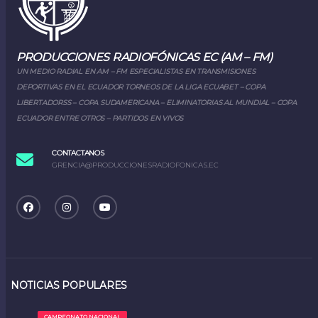
PRODUCCIONES RADIOFÓNICAS EC (AM – FM)
UN MEDIO RADIAL EN AM – FM ESPECIALISTAS EN TRANSMISIONES
DEPORTIVAS EN EL ECUADOR TORNEOS DE LA LIGA ECUABET – COPA
LIBERTADORSS – COPA SUDAMERICANA – ELIMINATORIAS AL MUNDIAL – COPA
ECUADOR ENTRE OTROS – PARTIDOS EN VIVOS
CONTACTANOS
GRENCIA@PRODUCCIONESRADIOFONICAS.EC
NOTICIAS POPULARES
CAMPEONATO NACIONAL