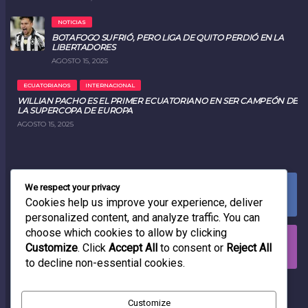
NOTICIAS
BOTAFOGO SUFRIÓ, PERO LIGA DE QUITO PERDIÓ EN LA
LIBERTADORES
AGOSTO 15, 2025
ECUATORIANOS
INTERNACIONAL
WILLIAN PACHO ES EL PRIMER ECUATORIANO EN SER CAMPEÓN DE
LA SUPERCOPA DE EUROPA
AGOSTO 15, 2025
We respect your privacy
FACEBOOK
0
LIKES
Cookies help us improve your experience, deliver
personalized content, and analyze traffic. You can
choose which cookies to allow by clicking
INSTAGRAM
Customize
. Click
Accept All
to consent or
Reject All
0
FOLLOWERS
to decline non-essential cookies.
RADIO
Customize