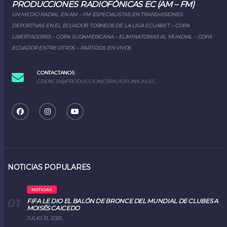
PRODUCCIONES RADIOFÓNICAS EC (AM – FM)
UN MEDIO RADIAL EN AM – FM ESPECIALISTAS EN TRANSMISIONES
DEPORTIVAS EN EL ECUADOR TORNEOS DE LA LIGA ECUABET – COPA
LIBERTADORSS – COPA SUDAMERICANA – ELIMINATORIAS AL MUNDIAL – COPA
ECUADOR ENTRE OTROS – PARTIDOS EN VIVOS
CONTACTANOS
GRENCIA@PRODUCCIONESRADIOFONICAS.EC
NOTICIAS POPULARES
NOTICIAS
FIFA LE DIO EL BALÓN DE BRONCE DEL MUNDIAL DE CLUBES A
MOISÉS CAICEDO
JULIO 31, 2025