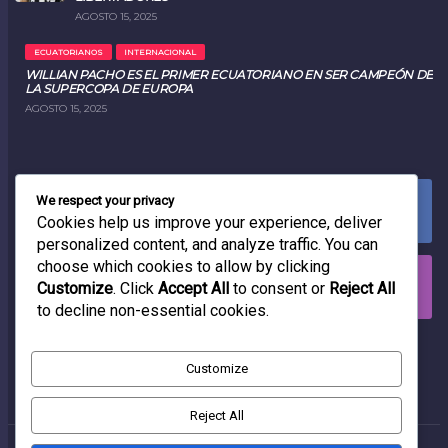
AGOSTO 15, 2025
ECUATORIANOS
INTERNACIONAL
WILLIAN PACHO ES EL PRIMER ECUATORIANO EN SER CAMPEÓN DE
LA SUPERCOPA DE EUROPA
AGOSTO 15, 2025
We respect your privacy
FACEBOOK
0
LIKES
Cookies help us improve your experience, deliver
personalized content, and analyze traffic. You can
choose which cookies to allow by clicking
INSTAGRAM
Customize
. Click
Accept All
to consent or
Reject All
0
FOLLOWERS
to decline non-essential cookies.
RADIO
Customize
Reject All