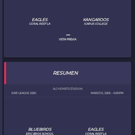
EAGLES
KANGAROOS
CORAL REEF LA
ICARUS COLLEGE
–
VISTA PREVIA
RESUMEN
ALCHEMISTS STADIUM
EAST LEAGUE 2026
MARZO 5, 2026
6:00 PM
BLUEBIRDS
EAGLES
ERIC BROS SCHOOL
CORAL REEF LA