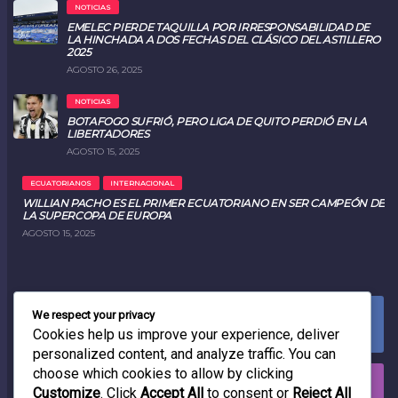
NOTICIAS
EMELEC PIERDE TAQUILLA POR IRRESPONSABILIDAD DE
LA HINCHADA A DOS FECHAS DEL CLÁSICO DEL ASTILLERO
2025
AGOSTO 26, 2025
NOTICIAS
BOTAFOGO SUFRIÓ, PERO LIGA DE QUITO PERDIÓ EN LA
LIBERTADORES
AGOSTO 15, 2025
ECUATORIANOS
INTERNACIONAL
WILLIAN PACHO ES EL PRIMER ECUATORIANO EN SER CAMPEÓN DE
LA SUPERCOPA DE EUROPA
AGOSTO 15, 2025
We respect your privacy
FACEBOOK
0
LIKES
Cookies help us improve your experience, deliver
personalized content, and analyze traffic. You can
choose which cookies to allow by clicking
INSTAGRAM
Customize
. Click
Accept All
to consent or
Reject All