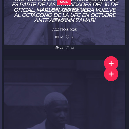
MMA
ES PARTE DE LAS ACTIVIDADES DEL 10 DE
AGOSTO EN EE.UU.
OFICIAL: MARLON ‘CHITO’ VERA VUELVE
AL OCTÁGONO DE LA UFC EN OCTUBRE
AGOSTO 8, 2025
ANTE AIEMANN ZAHABI
AGOSTO 8, 2025
64
60
22
52