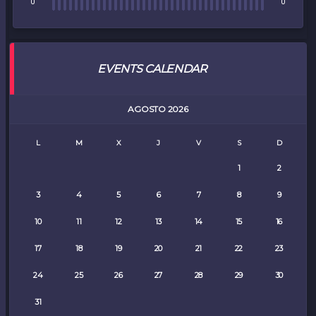
0
0
RUSHING YARDS
0
0
EVENTS CALENDAR
RECEIVING YARDS
0
0
AGOSTO 2026
TOUCHDOWNS
0
0
L
M
X
J
V
S
D
1
2
3
4
5
6
7
8
9
10
11
12
13
14
15
16
17
18
19
20
21
22
23
24
25
26
27
28
29
30
31