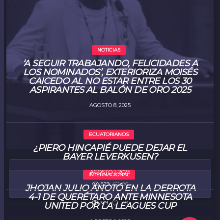
NOTICIAS
‘A SEGUIR TRABAJANDO, FELICIDADES A
LOS NOMINADOS’, EXTERIORIZA MOISÉS
CAICEDO AL NO ESTAR ENTRE LOS 30
ASPIRANTES AL BALÓN DE ORO 2025
AGOSTO 8, 2025
ECUATORIANOS
1
55
¿PIERO HINCAPIÉ PUEDE DEJAR EL
BAYER LEVERKUSEN?
AGOSTO 1, 2025
INTERNACIONAL
829
86
JHOJAN JULIO ANOTÓ EN LA DERROTA
4-1 DE QUERÉTARO ANTE MINNESOTA
339
159
UNITED POR LA LEAGUES CUP