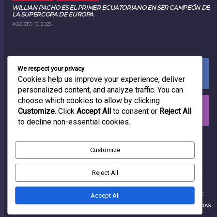
WILLIAN PACHO ES EL PRIMER ECUATORIANO EN SER CAMPEÓN DE
LA SUPERCOPA DE EUROPA
AGOSTO 15, 2025
We respect your privacy
FACEBOOK
0
LIKES
Cookies help us improve your experience, deliver
personalized content, and analyze traffic. You can
choose which cookies to allow by clicking
INSTAGRAM
Customize
. Click
Accept All
to consent or
Reject All
0
FOLLOWERS
to decline non-essential cookies.
RADIO
Customize
Reject All
PRODUCCIONES RADIOFÓNICAS
2025 | TODOS LOS DERECHOS RESERVADOS
Accept All
INICIO
PRODUCCIONES RADIOFÓNICAS EC
CONTACTANOS
NOTICIAS