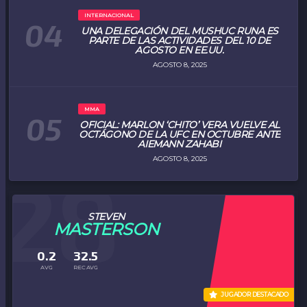
INTERNACIONAL
UNA DELEGACIÓN DEL MUSHUC RUNA ES
PARTE DE LAS ACTIVIDADES DEL 10 DE
AGOSTO EN EE.UU.
AGOSTO 8, 2025
MMA
OFICIAL: MARLON ‘CHITO’ VERA VUELVE AL
OCTÁGONO DE LA UFC EN OCTUBRE ANTE
AIEMANN ZAHABI
AGOSTO 8, 2025
28
STEVEN
MASTERSON
0.2
32.5
AVG
REC AVG
JUGADOR DESTACADO