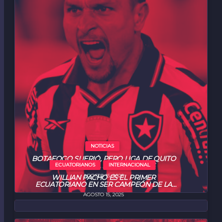
NOTICIAS
BOTAFOGO SUFRIÓ, PERO LIGA DE QUITO
PERDIÓ EN LA LIBERTADORES
ECUATORIANOS
INTERNACIONAL
AGOSTO 15, 2025
WILLIAN PACHO ES EL PRIMER
ECUATORIANO EN SER CAMPEÓN DE LA
SUPERCOPA DE EUROPA
AGOSTO 15, 2025