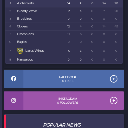
Alchemists
1
14
2
0
74
28
Bloody Wave
2
12
4
0
7
20
Bluebirds
3
0
0
0
0
0
Clovers
4
12
4
0
14
49
Draconians
5
11
6
0
0
0
Eagles
6
0
0
0
0
0
Icarus Wings
7
10
6
0
0
0
Kangaroos
8
0
0
0
0
0
FACEBOOK
0
LIKES
INSTAGRAM
0
FOLLOWERS
POPULAR NEWS