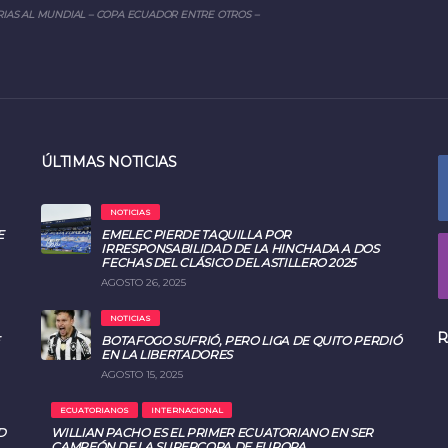
IAS AL MUNDIAL – COPA ECUADOR ENTRE OTROS –
ÚLTIMAS NOTICIAS
NOTICIAS
E
EMELEC PIERDE TAQUILLA POR
IRRESPONSABILIDAD DE LA HINCHADA A DOS
FECHAS DEL CLÁSICO DEL ASTILLERO 2025
AGOSTO 26, 2025
NOTICIAS
R
BOTAFOGO SUFRIÓ, PERO LIGA DE QUITO PERDIÓ
EN LA LIBERTADORES
AGOSTO 15, 2025
ECUATORIANOS
INTERNACIONAL
D
WILLIAN PACHO ES EL PRIMER ECUATORIANO EN SER
CAMPEÓN DE LA SUPERCOPA DE EUROPA