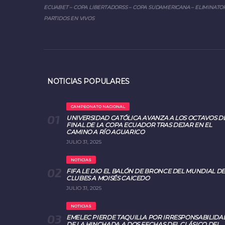
ECUABET – COPA LIBERTADORSS – COPA SUDAMERICANA – ELIMINATOR
PARTIDOS EN VIVOS
NOTICIAS POPULARES
CAMPEONATO NACIONAL
UNIVERSIDAD CATÓLICA AVANZA A LOS OCTAVOS D
FINAL DE LA COPA ECUADOR TRAS DEJAR EN EL
CAMINO A RÍO AGUARICO
JULIO 31, 2025
NOTICIAS
FIFA LE DIO EL BALÓN DE BRONCE DEL MUNDIAL DE
CLUBES A MOISÉS CAICEDO
JULIO 31, 2025
NOTICIAS
EMELEC PIERDE TAQUILLA POR IRRESPONSABILIDA
DE LA HINCHADA A DOS FECHAS DEL CLÁSICO DEL