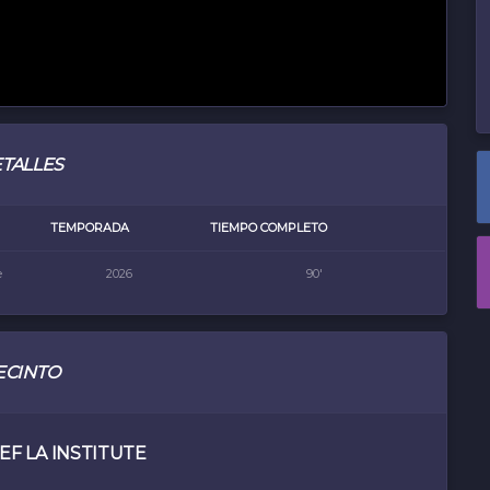
TALLES
TEMPORADA
TIEMPO COMPLETO
e
2026
90'
ECINTO
EF LA INSTITUTE