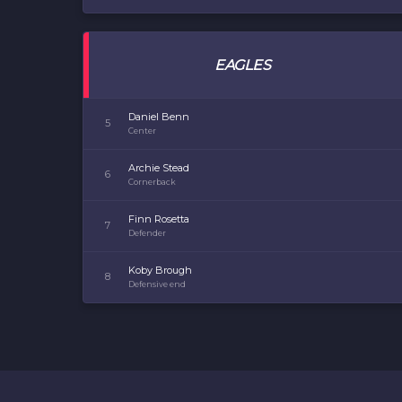
EAGLES
Daniel Benn
5
Center
Archie Stead
6
Cornerback
Finn Rosetta
7
Defender
Koby Brough
8
Defensive end