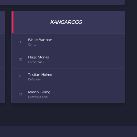
KANGAROOS
Blake Bannan
9
Center
Hugo Stones
10
Cornerback
Tristian Holme
11
Defender
Mason Ewing
12
Defensive end