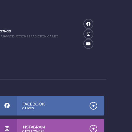
CTANOS
IA@PRODUCCIONESRADIOFONICAS.EC
FACEBOOK
0
LIKES
INSTAGRAM
0
FOLLOWERS