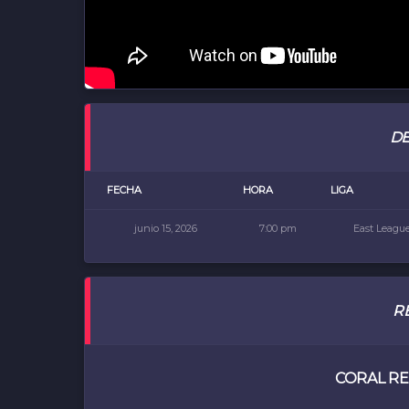
DE
FECHA
HORA
LIGA
junio 15, 2026
7:00 pm
East Leagu
R
CORAL RE