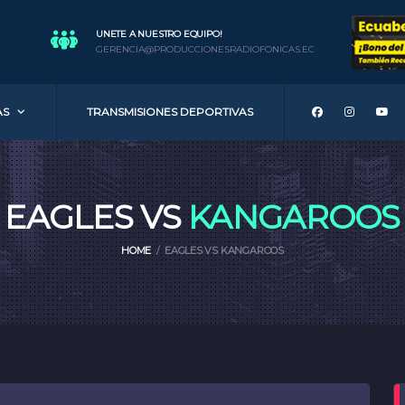
UNETE A NUESTRO EQUIPO!
GERENCIA@PRODUCCIONESRADIOFONICAS.EC
AS
TRANSMISIONES DEPORTIVAS
EAGLES VS
KANGAROOS
HOME
EAGLES VS KANGAROOS