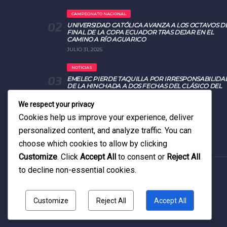
CAMPEONATO NACIONAL
UNIVERSIDAD CATÓLICA AVANZA A LOS OCTAVOS D
FINAL DE LA COPA ECUADOR TRAS DEJAR EN EL
CAMINO A RÍO AGUARICO
JULIO 31, 2025
NOTICIAS
EMELEC PIERDE TAQUILLA POR IRRESPONSABILIDA
DE LA HINCHADA A DOS FECHAS DEL CLÁSICO DEL
ASTILLERO 2025
AGOSTO 26, 2025
We respect your privacy
Cookies help us improve your experience, deliver
personalized content, and analyze traffic. You can
choose which cookies to allow by clicking
Customize
. Click
Accept All
to consent or
Reject All
to decline non-essential cookies.
PRODUCCIONES RADIOFÓNICAS
2025 | TODOS LOS DERECHOS
RESERVADOS
Customize
Reject All
Accept All