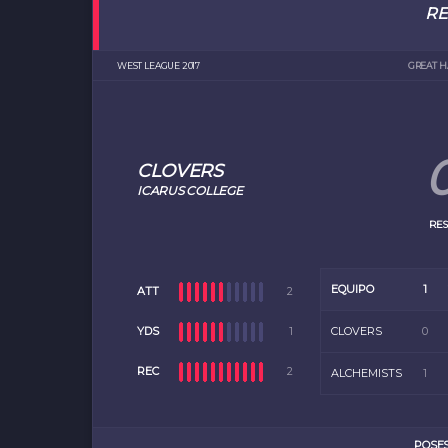
R
WEST LEAGUE 2017
GREAT 
CLOVERS
ICARUS COLLEGE
RES
EQUIPO
1
ATT
2
YDS
1
CLOVERS
0
REC
2
ALCHEMISTS
1
POSES