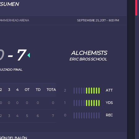
ESUMEN
HAMMERHEAD ARENA
SEPTIEMBRE 25, 2017
8:00 PM
0
-
7
ALCHEMISTS
ERIC BROS SCHOOL
ULTADO FINAL
2
3
4
OT
TD
TOTALL
2
ATT
0
0
0
0
0
0
1
YDS
0
REC
2
3
4
5
6
7
IÓN DEL BALÓN