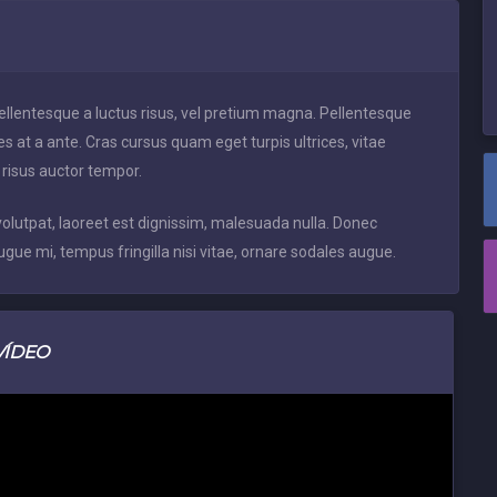
 Pellentesque a luctus risus, vel pretium magna. Pellentesque
es at a ante. Cras cursus quam eget turpis ultrices, vitae
 risus auctor tempor.
lutpat, laoreet est dignissim, malesuada nulla. Donec
ugue mi, tempus fringilla nisi vitae, ornare sodales augue.
VÍDEO