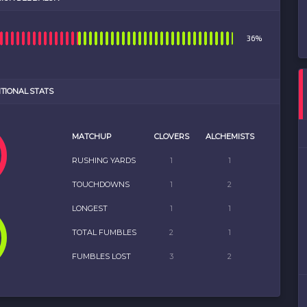
36%
ITIONAL STATS
MATCHUP
CLOVERS
ALCHEMISTS
RUSHING YARDS
1
1
TOUCHDOWNS
1
2
LONGEST
1
1
TOTAL FUMBLES
2
1
FUMBLES LOST
3
2