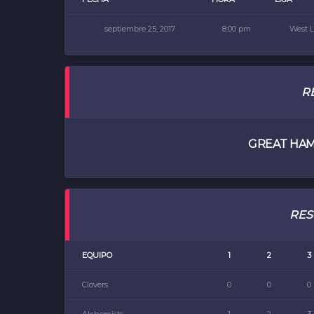
septiembre 25, 2017
8:00 pm
West 
R
GREAT HA
RES
EQUIPO
1
2
3
Clovers
0
0
0