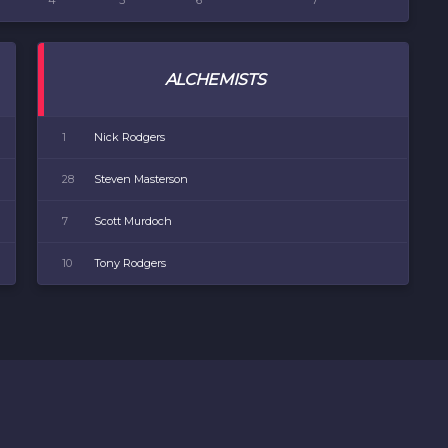
4
5
6
7
ALCHEMISTS
1
Nick Rodgers
28
Steven Masterson
7
Scott Murdoch
10
Tony Rodgers