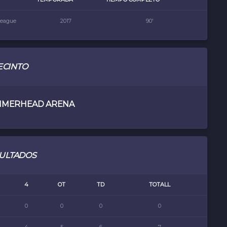
League
2017
90'
ECINTO
MMERHEAD ARENA
ULTADOS
4
OT
TD
TOTALL
0
0
0
0