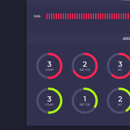
64%
ADD
3
2
3
COMP
REC YDS
INT
3
1
2
COMP
REC YDS
INT