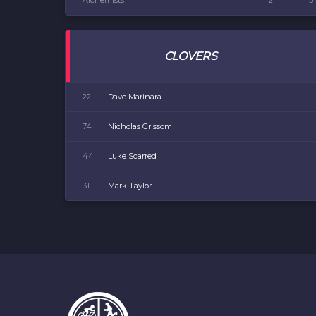
Alchemists
1
2
3
CLOVERS
22
Dave Marinara
74
Nicholas Grissom
44
Luke Scarred
31
Mark Taylor