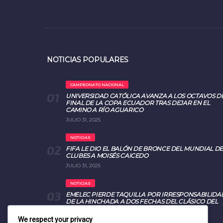
NOTICIAS POPULARES
CAMPEONATO NACIONAL
UNIVERSIDAD CATÓLICA AVANZA A LOS OCTAVOS D
FINAL DE LA COPA ECUADOR TRAS DEJAR EN EL
CAMINO A RÍO AGUARICO
JULIO 31, 2025
NOTICIAS
FIFA LE DIO EL BALÓN DE BRONCE DEL MUNDIAL DE
CLUBES A MOISÉS CAICEDO
JULIO 31, 2025
NOTICIAS
EMELEC PIERDE TAQUILLA POR IRRESPONSABILIDA
DE LA HINCHADA A DOS FECHAS DEL CLÁSICO DEL
ASTILLERO 2025
AGOSTO 26, 2025
We respect your privacy