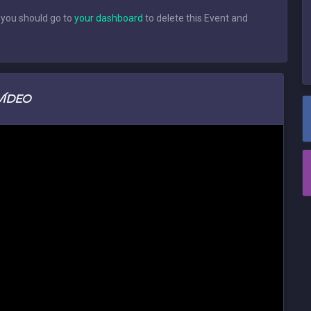
 you should go to
your dashboard
to delete this Event and
VÍDEO