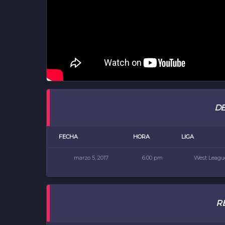
DE
FECHA
HORA
LIGA
marzo 5, 2017
6:00 pm
West Leagu
R