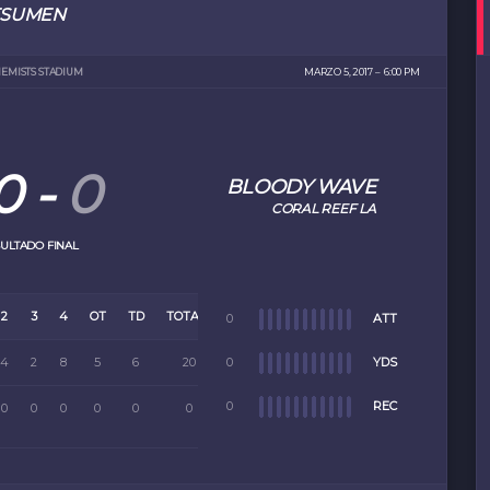
ESUMEN
EMISTS STADIUM
MARZO 5, 2017
6:00 PM
0
-
0
BLOODY WAVE
CORAL REEF LA
ULTADO FINAL
2
3
4
OT
TD
TOTALL
0
ATT
4
2
8
5
6
20
0
YDS
0
REC
0
0
0
0
0
0