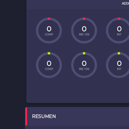
ADD
0
0
0
COMP
REC YDS
INT
0
0
0
COMP
REC YDS
INT
RESUMEN