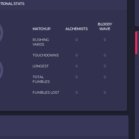
ITIONAL STATS
BLOODY
MATCHUP
ALCHEMISTS
WAVE
RUSHING
0
0
YARDS
TOUCHDOWNS
0
0
LONGEST
0
0
TOTAL
0
0
FUMBLES
FUMBLES LOST
0
0