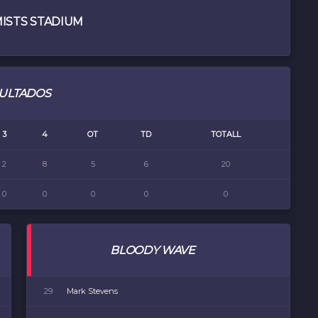
ISTS STADIUM
ULTADOS
3
4
OT
TD
TOTALL
2
8
5
6
20
0
0
0
0
0
BLOODY WAVE
29
Mark Stevens