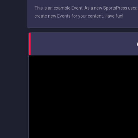
This is an example Event. As a new SportsPress user,
create new Events for your content. Have fun!