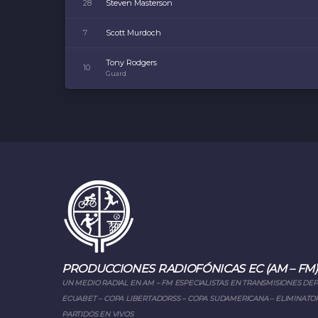
28
Steven Masterson
7
Scott Murdoch
Tony Rodgers
10
Guard
PRODUCCIONES RADIOFÓNICAS EC (AM – FM)
UN MEDIO RADIAL EN AM – FM ESPECIALISTAS EN TRANSMISIONES DE
ECUABET – COPA LIBERTADORSS – COPA SUDAMERICANA – ELIMINATOR
PARTIDOS EN VIVOS