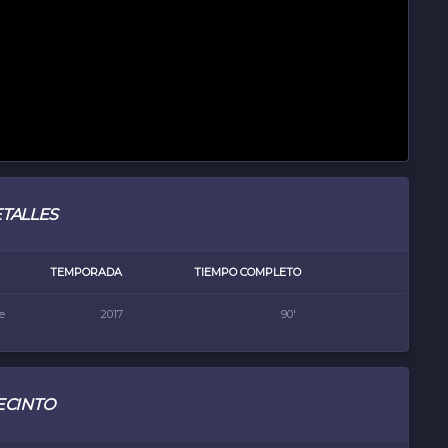
TALLES
TEMPORADA
TIEMPO COMPLETO
e
2017
90'
ECINTO