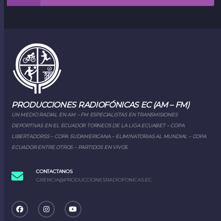
PRODUCCIONES RADIOFÓNICAS EC (AM – FM)
UN MEDIO RADIAL EN AM – FM ESPECIALISTAS EN TRANSMISIONES
DEPORTIVAS EN EL ECUADOR TORNEOS DE LA LIGA ECUABET – COPA
LIBERTADORSS – COPA SUDAMERICANA – ELIMINATORIAS AL MUNDIAL – COPA
ECUADOR ENTRE OTROS – PARTIDOS EN VIVOS
CONTACTANOS
GRENCIA@PRODUCCIONESRADIOFONICAS.EC