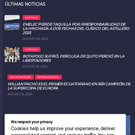
ÚLTIMAS NOTICIAS
NOTICIAS
EMELEC PIERDE TAQUILLA POR IRRESPONSABILIDAD DE
LA HINCHADA A DOS FECHAS DEL CLÁSICO DEL ASTILLERO
2025
AGOSTO 26, 2025
NOTICIAS
BOTAFOGO SUFRIÓ, PERO LIGA DE QUITO PERDIÓ EN LA
LIBERTADORES
AGOSTO 15, 2025
ECUATORIANOS
INTERNACIONAL
WILLIAN PACHO ES EL PRIMER ECUATORIANO EN SER CAMPEÓN DE
LA SUPERCOPA DE EUROPA
AGOSTO 15, 2025
We respect your privacy
FACEBOOK
0
LIKES
Cookies help us improve your experience, deliver