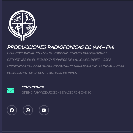
PRODUCCIONES RADIOFÓNICAS EC (AM – FM)
UN MEDIO RADIAL EN AM – FM ESPECIALISTAS EN TRANSMISIONES
DEPORTIVAS EN EL ECUADOR TORNEOS DE LA LIGA ECUABET – COPA
LIBERTADORSS – COPA SUDAMERICANA – ELIMINATORIAS AL MUNDIAL – COPA
ECUADOR ENTRE OTROS – PARTIDOS EN VIVOS
CONTACTANOS
GRENCIA@PRODUCCIONESRADIOFONICAS.EC