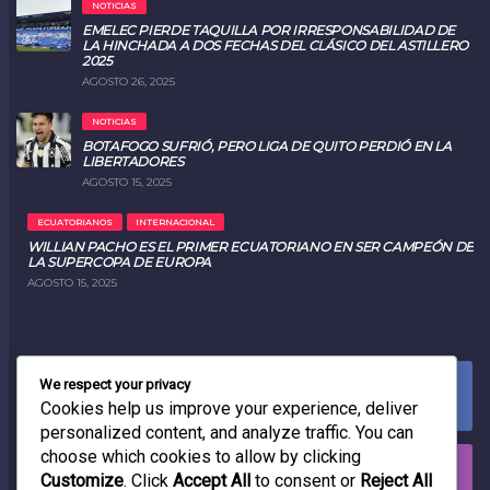
NOTICIAS
EMELEC PIERDE TAQUILLA POR IRRESPONSABILIDAD DE
LA HINCHADA A DOS FECHAS DEL CLÁSICO DEL ASTILLERO
2025
AGOSTO 26, 2025
NOTICIAS
BOTAFOGO SUFRIÓ, PERO LIGA DE QUITO PERDIÓ EN LA
LIBERTADORES
AGOSTO 15, 2025
ECUATORIANOS
INTERNACIONAL
WILLIAN PACHO ES EL PRIMER ECUATORIANO EN SER CAMPEÓN DE
LA SUPERCOPA DE EUROPA
AGOSTO 15, 2025
We respect your privacy
FACEBOOK
0
LIKES
Cookies help us improve your experience, deliver
personalized content, and analyze traffic. You can
choose which cookies to allow by clicking
INSTAGRAM
Customize
. Click
Accept All
to consent or
Reject All
0
FOLLOWERS