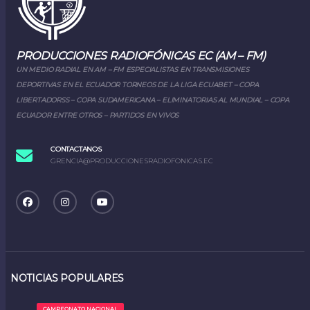
PRODUCCIONES RADIOFÓNICAS EC (AM – FM)
UN MEDIO RADIAL EN AM – FM ESPECIALISTAS EN TRANSMISIONES
DEPORTIVAS EN EL ECUADOR TORNEOS DE LA LIGA ECUABET – COPA
LIBERTADORSS – COPA SUDAMERICANA – ELIMINATORIAS AL MUNDIAL – COPA
ECUADOR ENTRE OTROS – PARTIDOS EN VIVOS
CONTACTANOS
GRENCIA@PRODUCCIONESRADIOFONICAS.EC
NOTICIAS POPULARES
CAMPEONATO NACIONAL