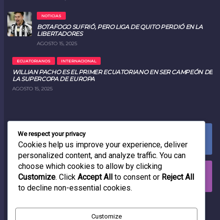
NOTICIAS
BOTAFOGO SUFRIÓ, PERO LIGA DE QUITO PERDIÓ EN LA
LIBERTADORES
AGOSTO 15, 2025
ECUATORIANOS
INTERNACIONAL
WILLIAN PACHO ES EL PRIMER ECUATORIANO EN SER CAMPEÓN DE
LA SUPERCOPA DE EUROPA
AGOSTO 15, 2025
We respect your privacy
FACEBOOK
0
LIKES
Cookies help us improve your experience, deliver
personalized content, and analyze traffic. You can
choose which cookies to allow by clicking
INSTAGRAM
Customize
. Click
Accept All
to consent or
Reject All
0
FOLLOWERS
to decline non-essential cookies.
RADIO
Customize