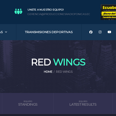
UNETE A NUESTRO EQUIPO!
GERENCIA@PRODUCCIONESRADIOFONICAS.EC
AS
TRANSMISIONES DEPORTIVAS
RED
WINGS
HOME
RED WINGS
EQUIPO
EQUIPO
STANDINGS
LATEST RESULTS