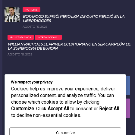
NOTICIAS
BOTAFOGO SUFRIÓ, PERO LIGA DE QUITO PERDIÓ EN LA
LIBERTADORES
AGOSTO 15, 2025
ECUATORIANOS
INTERNACIONAL
WILLIAN PACHO ES EL PRIMER ECUATORIANO EN SER CAMPEÓN DE
LA SUPERCOPA DE EUROPA
AGOSTO 15, 2025
We respect your privacy
FACEBOOK
0
LIKES
Cookies help us improve your experience, deliver
personalized content, and analyze traffic. You can
choose which cookies to allow by clicking
INSTAGRAM
Customize
. Click
Accept All
to consent or
Reject All
0
FOLLOWERS
to decline non-essential cookies.
RADIO
Customize