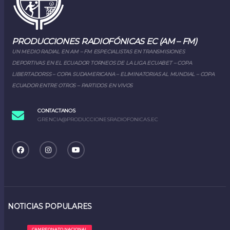
PRODUCCIONES RADIOFÓNICAS EC (AM – FM)
UN MEDIO RADIAL EN AM – FM ESPECIALISTAS EN TRANSMISIONES
DEPORTIVAS EN EL ECUADOR TORNEOS DE LA LIGA ECUABET – COPA
LIBERTADORSS – COPA SUDAMERICANA – ELIMINATORIAS AL MUNDIAL – COPA
ECUADOR ENTRE OTROS – PARTIDOS EN VIVOS
CONTACTANOS
GRENCIA@PRODUCCIONESRADIOFONICAS.EC
NOTICIAS POPULARES
CAMPEONATO NACIONAL