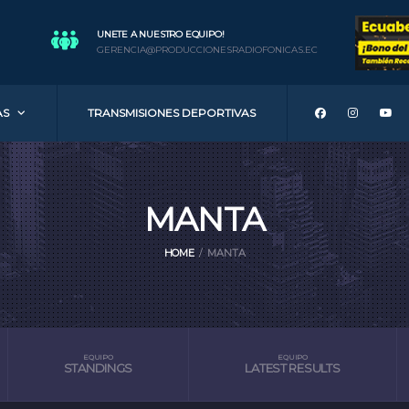
UNETE A NUESTRO EQUIPO!
GERENCIA@PRODUCCIONESRADIOFONICAS.EC
AS
TRANSMISIONES DEPORTIVAS
MANTA
HOME
MANTA
EQUIPO
EQUIPO
STANDINGS
LATEST RESULTS