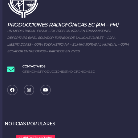
PRODUCCIONES RADIOFÓNICAS EC (AM – FM)
UN MEDIO RADIAL EN AM – FM ESPECIALISTAS EN TRANSMISIONES
DEPORTIVAS EN EL ECUADOR TORNEOS DE LA LIGA ECUABET – COPA
LIBERTADORSS – COPA SUDAMERICANA – ELIMINATORIAS AL MUNDIAL – COPA
ECUADOR ENTRE OTROS – PARTIDOS EN VIVOS
CONTACTANOS
GRENCIA@PRODUCCIONESRADIOFONICAS.EC
NOTICIAS POPULARES
CAMPEONATO NACIONAL