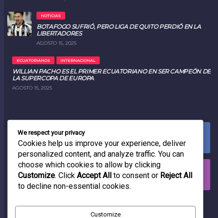
NOTICIAS
BOTAFOGO SUFRIÓ, PERO LIGA DE QUITO PERDIÓ EN LA
LIBERTADORES
AGOSTO 15, 2025
ECUATORIANOS
INTERNACIONAL
WILLIAN PACHO ES EL PRIMER ECUATORIANO EN SER CAMPEÓN DE
LA SUPERCOPA DE EUROPA
AGOSTO 15, 2025
We respect your privacy
FACEBOOK
0
LIKES
Cookies help us improve your experience, deliver
personalized content, and analyze traffic. You can
choose which cookies to allow by clicking
INSTAGRAM
Customize
. Click
Accept All
to consent or
Reject All
0
FOLLOWERS
to decline non-essential cookies.
RADIO
Customize