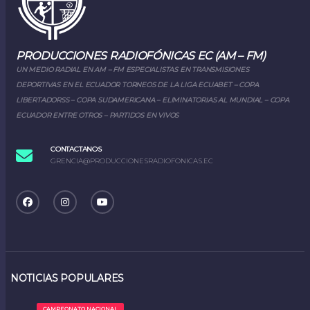
PRODUCCIONES RADIOFÓNICAS EC (AM – FM)
UN MEDIO RADIAL EN AM – FM ESPECIALISTAS EN TRANSMISIONES
DEPORTIVAS EN EL ECUADOR TORNEOS DE LA LIGA ECUABET – COPA
LIBERTADORSS – COPA SUDAMERICANA – ELIMINATORIAS AL MUNDIAL – COPA
ECUADOR ENTRE OTROS – PARTIDOS EN VIVOS
CONTACTANOS
GRENCIA@PRODUCCIONESRADIOFONICAS.EC
NOTICIAS POPULARES
CAMPEONATO NACIONAL