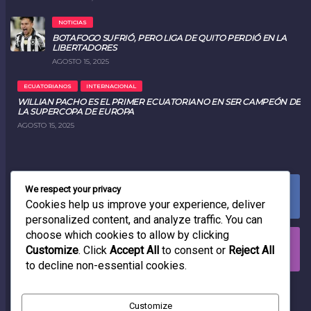
NOTICIAS
BOTAFOGO SUFRIÓ, PERO LIGA DE QUITO PERDIÓ EN LA
LIBERTADORES
AGOSTO 15, 2025
ECUATORIANOS
INTERNACIONAL
WILLIAN PACHO ES EL PRIMER ECUATORIANO EN SER CAMPEÓN DE
LA SUPERCOPA DE EUROPA
AGOSTO 15, 2025
We respect your privacy
FACEBOOK
0
LIKES
Cookies help us improve your experience, deliver
personalized content, and analyze traffic. You can
choose which cookies to allow by clicking
INSTAGRAM
Customize
. Click
Accept All
to consent or
Reject All
0
FOLLOWERS
to decline non-essential cookies.
RADIO
Customize