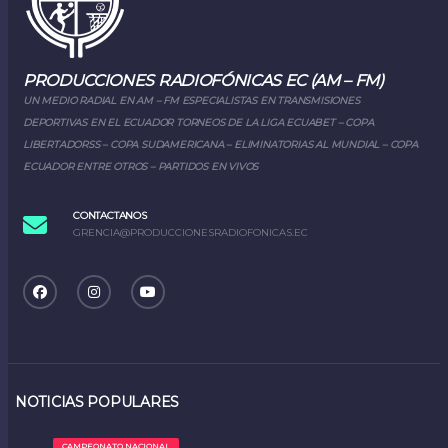
PRODUCCIONES RADIOFÓNICAS EC (AM – FM)
UN MEDIO RADIAL EN AM – FM ESPECIALISTAS EN TRANSMISIONES
DEPORTIVAS EN EL ECUADOR TORNEOS DE LA LIGA ECUABET – COPA
LIBERTADORSS – COPA SUDAMERICANA – ELIMINATORIAS AL MUNDIAL – COPA
ECUADOR ENTRE OTROS – PARTIDOS EN VIVOS
CONTACTANOS
GRENCIA@PRODUCCIONESRADIOFONICAS.EC
NOTICIAS POPULARES
CAMPEONATO NACIONAL