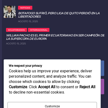
NOTICIAS
BOTAFOGO SUFRIÓ, PERO LIGA DE QUITO PERDIÓ EN LA
LIBERTADORES
AGOSTO 15, 2025
ECUATORIANOS
INTERNACIONAL
WILLIAN PACHO ES EL PRIMER ECUATORIANO EN SER CAMPEÓN DE
LA SUPERCOPA DE EUROPA
AGOSTO 15, 2025
We respect your privacy
FACEBOOK
0
LIKES
Cookies help us improve your experience, deliver
personalized content, and analyze traffic. You can
choose which cookies to allow by clicking
INSTAGRAM
Customize
. Click
Accept All
to consent or
Reject All
0
FOLLOWERS
to decline non-essential cookies.
RADIO
Customize