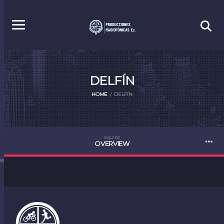
DELFÍN
HOME
DELFÍN
EQUIPO
OVERVIEW
S.EC