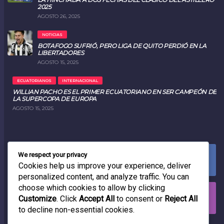
2025
AGOSTO 26, 2025
NOTICIAS
BOTAFOGO SUFRIÓ, PERO LIGA DE QUITO PERDIÓ EN LA
LIBERTADORES
AGOSTO 15, 2025
ECUATORIANOS
INTERNACIONAL
WILLIAN PACHO ES EL PRIMER ECUATORIANO EN SER CAMPEÓN DE
LA SUPERCOPA DE EUROPA
AGOSTO 15, 2025
We respect your privacy
FACEBOOK
0
LIKES
Cookies help us improve your experience, deliver
personalized content, and analyze traffic. You can
choose which cookies to allow by clicking
INSTAGRAM
Customize
. Click
Accept All
to consent or
Reject All
0
FOLLOWERS
to decline non-essential cookies.