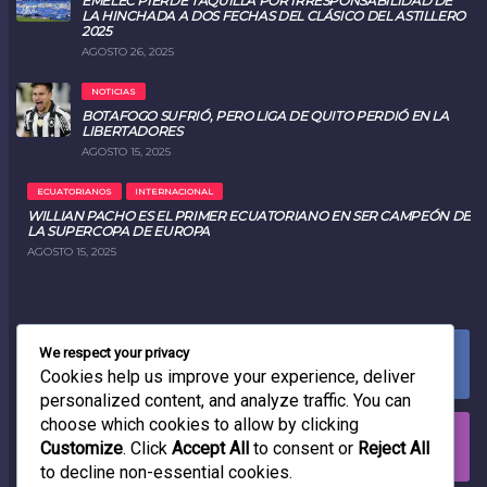
EMELEC PIERDE TAQUILLA POR IRRESPONSABILIDAD DE
LA HINCHADA A DOS FECHAS DEL CLÁSICO DEL ASTILLERO
2025
AGOSTO 26, 2025
NOTICIAS
BOTAFOGO SUFRIÓ, PERO LIGA DE QUITO PERDIÓ EN LA
LIBERTADORES
AGOSTO 15, 2025
ECUATORIANOS
INTERNACIONAL
WILLIAN PACHO ES EL PRIMER ECUATORIANO EN SER CAMPEÓN DE
LA SUPERCOPA DE EUROPA
AGOSTO 15, 2025
We respect your privacy
FACEBOOK
0
LIKES
Cookies help us improve your experience, deliver
personalized content, and analyze traffic. You can
choose which cookies to allow by clicking
INSTAGRAM
Customize
. Click
Accept All
to consent or
Reject All
0
FOLLOWERS
to decline non-essential cookies.