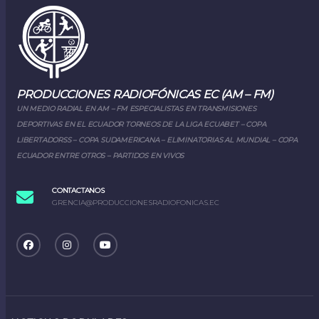
PRODUCCIONES RADIOFÓNICAS EC (AM – FM)
UN MEDIO RADIAL EN AM – FM ESPECIALISTAS EN TRANSMISIONES
DEPORTIVAS EN EL ECUADOR TORNEOS DE LA LIGA ECUABET – COPA
LIBERTADORSS – COPA SUDAMERICANA – ELIMINATORIAS AL MUNDIAL – COPA
ECUADOR ENTRE OTROS – PARTIDOS EN VIVOS
CONTACTANOS
GRENCIA@PRODUCCIONESRADIOFONICAS.EC