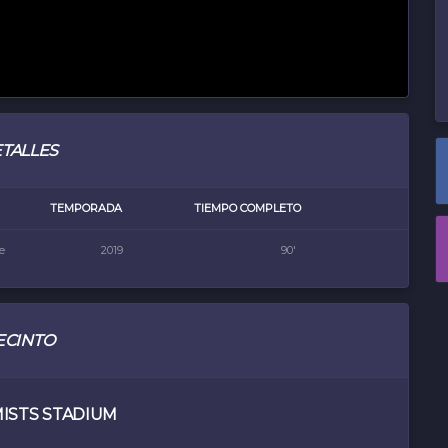
TALLES
TEMPORADA
TIEMPO COMPLETO
e
2019
90'
ECINTO
ISTS STADIUM