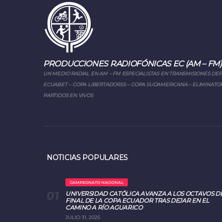
PRODUCCIONES RADIOFÓNICAS EC (AM – FM)
UN MEDIO RADIAL EN AM – FM ESPECIALISTAS EN TRANSMISIONES DE
ECUABET – COPA LIBERTADORSS – COPA SUDAMERICANA – ELIMINATOR
PARTIDOS EN VIVOS
NOTICIAS POPULARES
CAMPEONATO NACIONAL
UNIVERSIDAD CATÓLICA AVANZA A LOS OCTAVOS D
FINAL DE LA COPA ECUADOR TRAS DEJAR EN EL
CAMINO A RÍO AGUARICO
JULIO 31, 2025