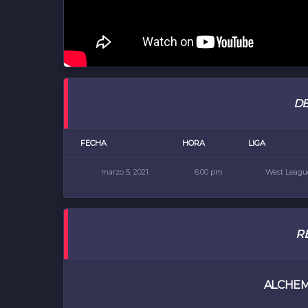
DE
FECHA
HORA
LIGA
marzo 5, 2021
6:00 pm
West Leagu
R
ALCHEM