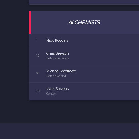
ALCHEMISTS
1
Nick Rodgers
Chris Greyson
19
Defensive tackle
Michael Maximoff
21
Defensive end
Mark Stevens
29
Center