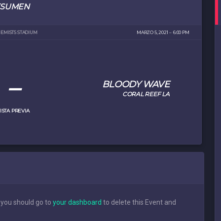
ESUMEN
EMISTS STADIUM
MARZO 5, 2021
6:00 PM
–
BLOODY WAVE
CORAL REEF LA
ISTA PREVIA
 you should go to
your dashboard
to delete this Event and