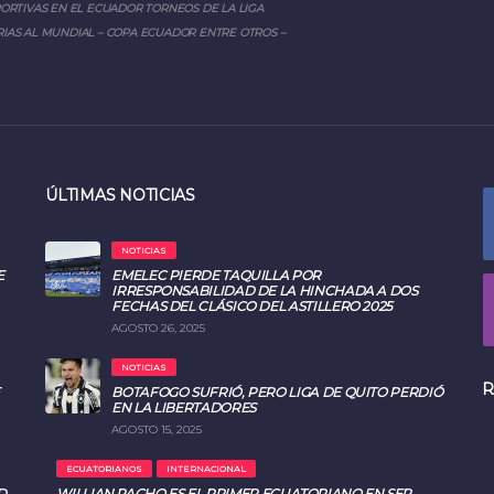
PORTIVAS EN EL ECUADOR TORNEOS DE LA LIGA
IAS AL MUNDIAL – COPA ECUADOR ENTRE OTROS –
ÚLTIMAS NOTICIAS
NOTICIAS
E
EMELEC PIERDE TAQUILLA POR
IRRESPONSABILIDAD DE LA HINCHADA A DOS
FECHAS DEL CLÁSICO DEL ASTILLERO 2025
AGOSTO 26, 2025
NOTICIAS
R
BOTAFOGO SUFRIÓ, PERO LIGA DE QUITO PERDIÓ
EN LA LIBERTADORES
AGOSTO 15, 2025
ECUATORIANOS
INTERNACIONAL
D
WILLIAN PACHO ES EL PRIMER ECUATORIANO EN SER