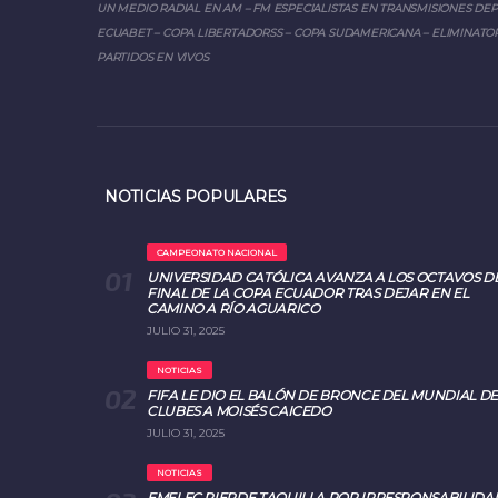
UN MEDIO RADIAL EN AM – FM ESPECIALISTAS EN TRANSMISIONES DE
ECUABET – COPA LIBERTADORSS – COPA SUDAMERICANA – ELIMINATOR
PARTIDOS EN VIVOS
NOTICIAS POPULARES
CAMPEONATO NACIONAL
UNIVERSIDAD CATÓLICA AVANZA A LOS OCTAVOS D
FINAL DE LA COPA ECUADOR TRAS DEJAR EN EL
CAMINO A RÍO AGUARICO
JULIO 31, 2025
NOTICIAS
FIFA LE DIO EL BALÓN DE BRONCE DEL MUNDIAL DE
CLUBES A MOISÉS CAICEDO
JULIO 31, 2025
NOTICIAS
EMELEC PIERDE TAQUILLA POR IRRESPONSABILIDA