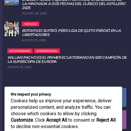
LA HINCHADA A DOS FECHAS DEL CLÁSICO DEL ASTILLERO
2025
AGOSTO 26, 2025
NOTICIAS
BOTAFOGO SUFRIÓ, PERO LIGA DE QUITO PERDIÓ EN LA
LIBERTADORES
AGOSTO 15, 2025
ECUATORIANOS
INTERNACIONAL
WILLIAN PACHO ES EL PRIMER ECUATORIANO EN SER CAMPEÓN DE
LA SUPERCOPA DE EUROPA
AGOSTO 15, 2025
We respect your privacy
FACEBOOK
0
LIKES
Cookies help us improve your experience, deliver
personalized content, and analyze traffic. You can
choose which cookies to allow by clicking
INSTAGRAM
Customize
. Click
Accept All
to consent or
Reject All
0
FOLLOWERS
to decline non-essential cookies.