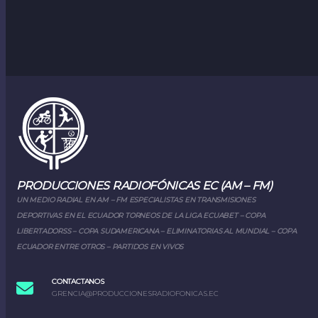
PRODUCCIONES RADIOFÓNICAS EC (AM – FM)
UN MEDIO RADIAL EN AM – FM ESPECIALISTAS EN TRANSMISIONES
DEPORTIVAS EN EL ECUADOR TORNEOS DE LA LIGA ECUABET – COPA
LIBERTADORSS – COPA SUDAMERICANA – ELIMINATORIAS AL MUNDIAL – COPA
ECUADOR ENTRE OTROS – PARTIDOS EN VIVOS
CONTACTANOS
GRENCIA@PRODUCCIONESRADIOFONICAS.EC