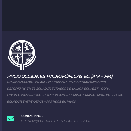
PRODUCCIONES RADIOFÓNICAS EC (AM – FM)
UN MEDIO RADIAL EN AM – FM ESPECIALISTAS EN TRANSMISIONES
DEPORTIVAS EN EL ECUADOR TORNEOS DE LA LIGA ECUABET – COPA
LIBERTADORSS – COPA SUDAMERICANA – ELIMINATORIAS AL MUNDIAL – COPA
ECUADOR ENTRE OTROS – PARTIDOS EN VIVOS
CONTACTANOS
GRENCIA@PRODUCCIONESRADIOFONICAS.EC