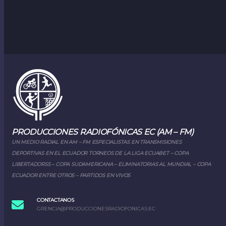
PRODUCCIONES RADIOFÓNICAS EC (AM – FM)
UN MEDIO RADIAL EN AM – FM ESPECIALISTAS EN TRANSMISIONES
DEPORTIVAS EN EL ECUADOR TORNEOS DE LA LIGA ECUABET – COPA
LIBERTADORSS – COPA SUDAMERICANA – ELIMINATORIAS AL MUNDIAL – COPA
ECUADOR ENTRE OTROS – PARTIDOS EN VIVOS
CONTACTANOS
GRENCIA@PRODUCCIONESRADIOFONICAS.EC