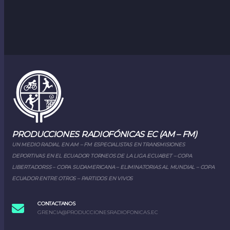
PRODUCCIONES RADIOFÓNICAS EC (AM – FM)
UN MEDIO RADIAL EN AM – FM ESPECIALISTAS EN TRANSMISIONES
DEPORTIVAS EN EL ECUADOR TORNEOS DE LA LIGA ECUABET – COPA
LIBERTADORSS – COPA SUDAMERICANA – ELIMINATORIAS AL MUNDIAL – COPA
ECUADOR ENTRE OTROS – PARTIDOS EN VIVOS
CONTACTANOS
GRENCIA@PRODUCCIONESRADIOFONICAS.EC