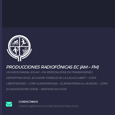
PRODUCCIONES RADIOFÓNICAS EC (AM – FM)
UN MEDIO RADIAL EN AM – FM ESPECIALISTAS EN TRANSMISIONES
DEPORTIVAS EN EL ECUADOR TORNEOS DE LA LIGA ECUABET – COPA
LIBERTADORSS – COPA SUDAMERICANA – ELIMINATORIAS AL MUNDIAL – COPA
ECUADOR ENTRE OTROS – PARTIDOS EN VIVOS
CONTACTANOS
GRENCIA@PRODUCCIONESRADIOFONICAS.EC