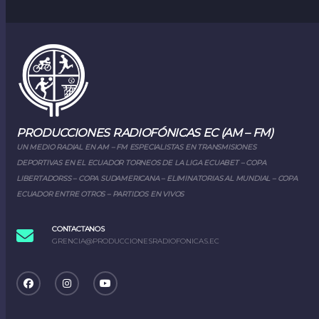
PRODUCCIONES RADIOFÓNICAS EC (AM – FM)
UN MEDIO RADIAL EN AM – FM ESPECIALISTAS EN TRANSMISIONES
DEPORTIVAS EN EL ECUADOR TORNEOS DE LA LIGA ECUABET – COPA
LIBERTADORSS – COPA SUDAMERICANA – ELIMINATORIAS AL MUNDIAL – COPA
ECUADOR ENTRE OTROS – PARTIDOS EN VIVOS
CONTACTANOS
GRENCIA@PRODUCCIONESRADIOFONICAS.EC