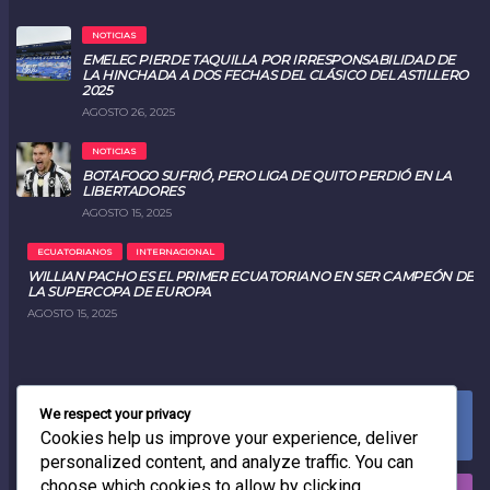
NOTICIAS
EMELEC PIERDE TAQUILLA POR IRRESPONSABILIDAD DE
LA HINCHADA A DOS FECHAS DEL CLÁSICO DEL ASTILLERO
2025
AGOSTO 26, 2025
NOTICIAS
BOTAFOGO SUFRIÓ, PERO LIGA DE QUITO PERDIÓ EN LA
LIBERTADORES
AGOSTO 15, 2025
ECUATORIANOS
INTERNACIONAL
WILLIAN PACHO ES EL PRIMER ECUATORIANO EN SER CAMPEÓN DE
LA SUPERCOPA DE EUROPA
AGOSTO 15, 2025
We respect your privacy
FACEBOOK
0
LIKES
Cookies help us improve your experience, deliver
personalized content, and analyze traffic. You can
choose which cookies to allow by clicking