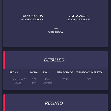
ALCHEMISTS
L.A. PIRATES
ERIC BROS SCHOOL
ERIC BROS SCHOOL
–
VISTA PREVIA
DETALLES
FECHA
HORA
LIGA
TEMPORADA
TIEMPO COMPLETO
noviembre 2,
5:56
East
2018
90'
2021
pm
League
RECINTO