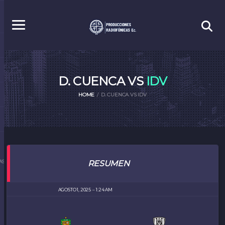
D. CUENCA VS
IDV
HOME
D. CUENCA VS IDV
S.EC
RESUMEN
AGOSTO 1, 2025
1:24 AM