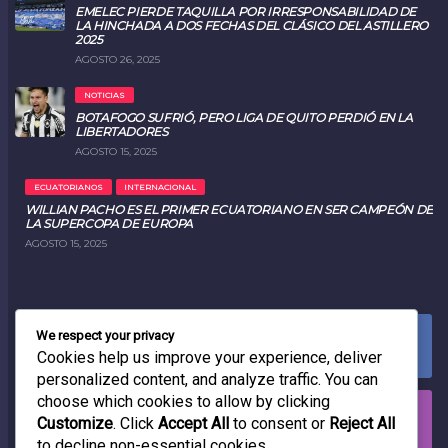
EMELEC PIERDE TAQUILLA POR IRRESPONSABILIDAD DE
LA HINCHADA A DOS FECHAS DEL CLÁSICO DEL ASTILLERO
2025
AGOSTO 26, 2025
NOTICIAS
BOTAFOGO SUFRIÓ, PERO LIGA DE QUITO PERDIÓ EN LA
LIBERTADORES
AGOSTO 15, 2025
ECUATORIANOS
INTERNACIONAL
WILLIAN PACHO ES EL PRIMER ECUATORIANO EN SER CAMPEÓN DE
LA SUPERCOPA DE EUROPA
AGOSTO 15, 2025
We respect your privacy
FACEBOOK
0
LIKES
Cookies help us improve your experience, deliver
personalized content, and analyze traffic. You can
choose which cookies to allow by clicking
INSTAGRAM
Customize
. Click
Accept All
to consent or
Reject All
0
FOLLOWERS
to decline non-essential cookies.