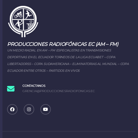
PRODUCCIONES RADIOFÓNICAS EC (AM – FM)
UN MEDIO RADIAL EN AM – FM ESPECIALISTAS EN TRANSMISIONES
DEPORTIVAS EN EL ECUADOR TORNEOS DE LA LIGA ECUABET – COPA
LIBERTADORSS – COPA SUDAMERICANA – ELIMINATORIAS AL MUNDIAL – COPA
ECUADOR ENTRE OTROS – PARTIDOS EN VIVOS
CONTACTANOS
GRENCIA@PRODUCCIONESRADIOFONICAS.EC