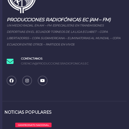
PRODUCCIONES RADIOFÓNICAS EC (AM – FM)
UN MEDIO RADIAL EN AM – FM ESPECIALISTAS EN TRANSMISIONES
DEPORTIVAS EN EL ECUADOR TORNEOS DE LA LIGA ECUABET – COPA
LIBERTADORSS – COPA SUDAMERICANA – ELIMINATORIAS AL MUNDIAL – COPA
ECUADOR ENTRE OTROS – PARTIDOS EN VIVOS
CONTACTANOS
GRENCIA@PRODUCCIONESRADIOFONICAS.EC
NOTICIAS POPULARES
CAMPEONATO NACIONAL