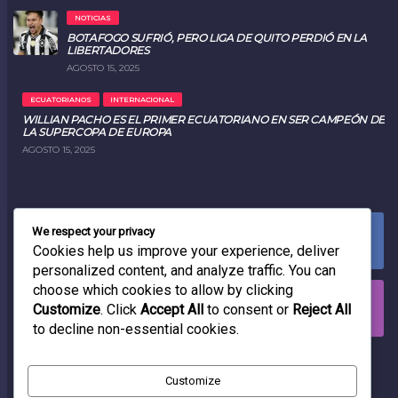
NOTICIAS
BOTAFOGO SUFRIÓ, PERO LIGA DE QUITO PERDIÓ EN LA
LIBERTADORES
AGOSTO 15, 2025
ECUATORIANOS
INTERNACIONAL
WILLIAN PACHO ES EL PRIMER ECUATORIANO EN SER CAMPEÓN DE
LA SUPERCOPA DE EUROPA
AGOSTO 15, 2025
We respect your privacy
FACEBOOK
0
LIKES
Cookies help us improve your experience, deliver
personalized content, and analyze traffic. You can
choose which cookies to allow by clicking
INSTAGRAM
Customize
. Click
Accept All
to consent or
Reject All
0
FOLLOWERS
to decline non-essential cookies.
RADIO
Customize